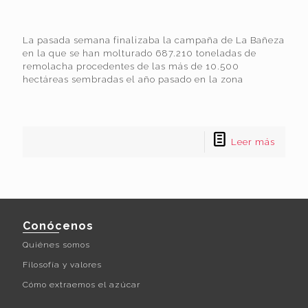
La pasada semana finalizaba la campaña de La Bañeza
en la que se han molturado 687.210 toneladas de
remolacha procedentes de las más de 10.500
hectáreas sembradas el año pasado en la zona
Leer más
Conócenos
Quiénes somos
Filosofía y valores
Cómo extraemos el azúcar