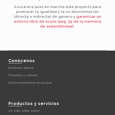
Azucarera puso en marcha este proyecto para
promover la igualdad y la no discriminación
(directa o indirecta) de género y
garantizar un
entorno libre de acoso (pag. 39 de la memoria
de sostenibilidad)
.
Conócenos
Quiénes somos
Filosofía y valores
Cómo extraemos el azúcar
Productos y servicios
La vida sabe mejor