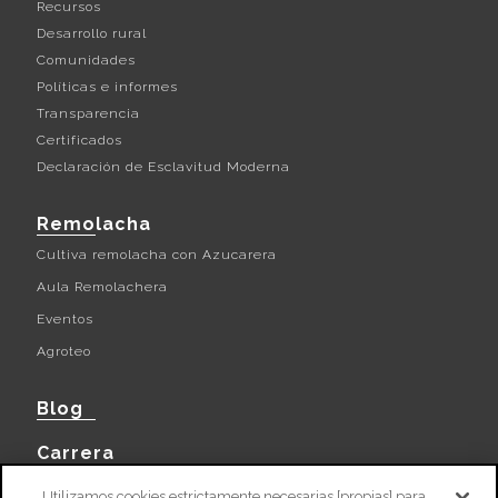
Recursos
Desarrollo rural
Comunidades
Políticas e informes
Transparencia
Certificados
Declaración de Esclavitud Moderna
Remolacha
Cultiva remolacha con Azucarera
Aula Remolachera
Eventos
Agroteo
Blog
Carrera
Contacto
Utilizamos cookies estrictamente necesarias [propias] para