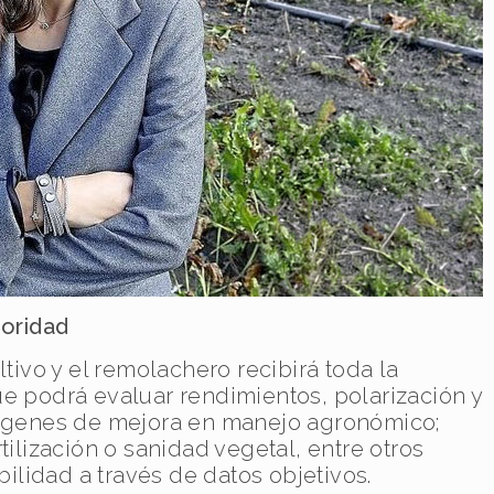
ioridad
ltivo y el remolachero recibirá toda la
ue podrá evaluar rendimientos, polarización y
márgenes de mejora en manejo agronómico;
tilización o sanidad vegetal, entre otros
bilidad a través de datos objetivos.