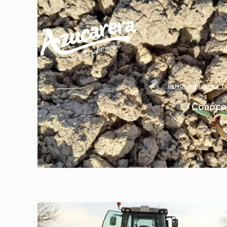
REMOLACHEROS Y T
Conóce