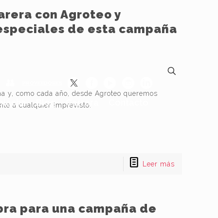
rera con Agroteo y
especiales de esta campaña
PROVEEDORES
a y, como cada año, desde Agroteo queremos
lacha
Blog
Carrera
Contacto
nte a cualquier imprevisto.
Leer más
ra para una campaña de