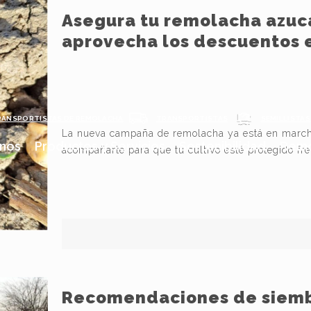
Asegura tu remolacha azuca
aprovecha los descuentos 
RANSPORTISTAS DE REMOLACHA
TRANSPORTISTAS
SEMILLISTAS
La nueva campaña de remolacha ya está en march
nos
Productos y Servicios
Sostenibilidad
Remo
acompañarte para que tu cultivo esté protegido fre
Recomendaciones de siemb