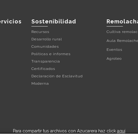
rvicios
Sostenibilidad
Remolach
Recursos
Cultiva remola
Desarrollo rural
Aula Remolach
Comunidades
Eventos
Políticas e informes
Agroteo
Transparencia
Certificados
Declaración de Esclavitud
Moderna
Para compartir tus archivos con Azucarera haz click
aquí