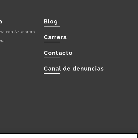
a
Blog
cha con Azucarera
Carrera
era
Contacto
Canal de denuncias