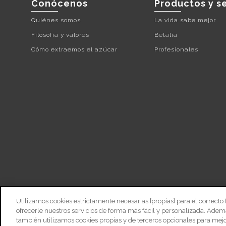
Conócenos
Productos y se
Quiénes somos
La vida sabe mejor
Filosofía y valores
Betalia
Cómo extraemos el azúcar
Profesionales
Utilizamos cookies estrictamente necesarias [propias] para el correcto
Mapa Web
Aviso Legal
Avis
ofrecerle nuestros servicios de forma más fácil y personalizada. Adem
también utilizamos cookies propias y de terceros opcionales para mejor