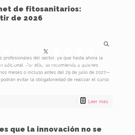
net de fitosanitarios:
tir de 2026
PROVEEDORES
 profesionales del sector, ya que hasta ahora la
lacha
Blog
Carrera
Contacto
n adicional. Por ello, se recomienda a quienes
mos meses o incluso antes del 29 de julio de 2027—
podrán evitar la obligatoriedad de realizar el curso
Leer más
es que la innovación no se