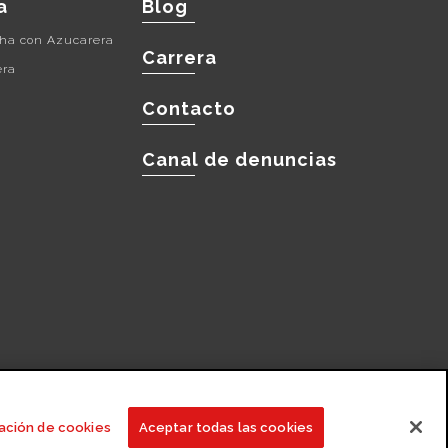
a
Blog
cha con Azucarera
Carrera
era
Contacto
Canal de denuncias
os
Transportistas
Empleados
ación de cookies
Aceptar todas las cookies