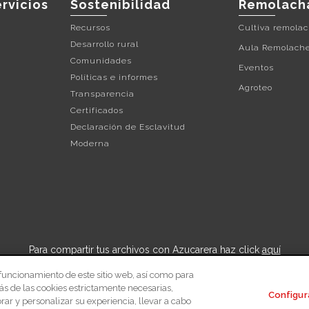
rvicios
Sostenibilidad
Remolach
Recursos
Cultiva remola
Desarrollo rural
Aula Remolach
Comunidades
Eventos
Políticas e informes
Agroteo
Transparencia
Certificados
Declaración de Esclavitud
Moderna
Para compartir tus archivos con Azucarera haz click
aquí
 funcionamiento de este sitio web, así como para
o de privacidad
Política de cookies
Proveedores
Remolacher
ás de las cookies estrictamente necesarias,
Configur
ar y personalizar su experiencia, llevar a cabo
© 2026 Azucarera