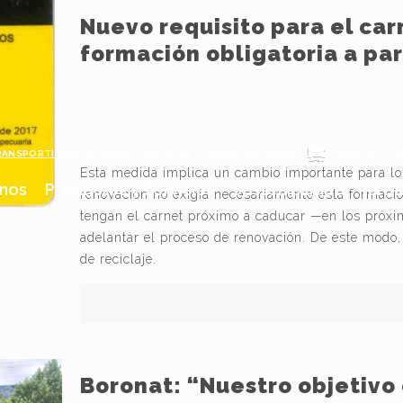
Nuevo requisito para el car
formación obligatoria a par
RANSPORTISTAS DE REMOLACHA
TRANSPORTISTAS
SEMILLISTAS
Esta medida implica un cambio importante para los
nos
Productos y Servicios
Sostenibilidad
Remo
renovación no exigía necesariamente esta formació
tengan el carnet próximo a caducar —en los próxi
adelantar el proceso de renovación. De este modo, 
de reciclaje.
Boronat: “Nuestro objetivo 