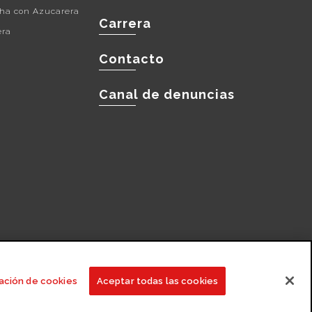
cha con Azucarera
Carrera
era
Contacto
Canal de denuncias
os
Transportistas
Empleados
ación de cookies
Aceptar todas las cookies