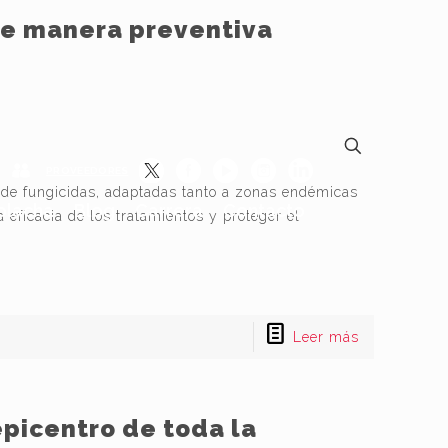
de manera preventiva
PROVEEDORES
n de fungicidas, adaptadas tanto a zonas endémicas
lacha
Blog
Carrera
Contacto
 eficacia de los tratamientos y proteger el
Leer más
epicentro de toda la