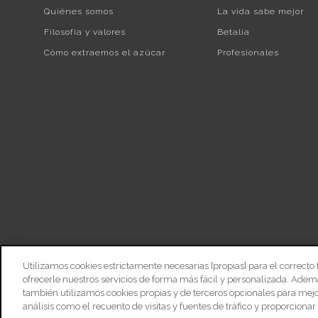
Quiénes somos
La vida sabe mejor
Filosofía y valores
Betalia
Cómo extraemos el azúcar
Profesionales
Utilizamos cookies estrictamente necesarias [propias] para el correcto
Mapa Web
Aviso Legal
Avis
ofrecerle nuestros servicios de forma más fácil y personalizada. Adem
también utilizamos cookies propias y de terceros opcionales para mejor
análisis como el recuento de visitas y fuentes de tráfico y proporcionar