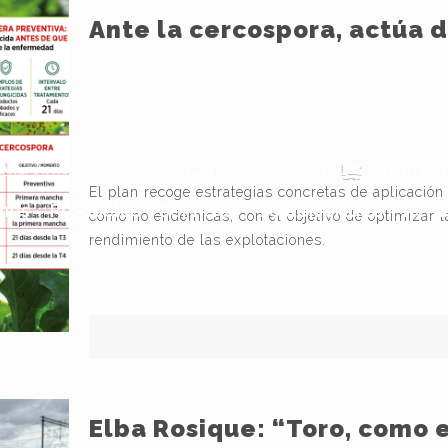
Ante la cercospora, actúa 
RANSPORTISTAS DE REMOLACHA
TRANSPORTISTAS
SEMILLISTAS
El plan recoge estrategias concretas de aplicació
nos
Productos y Servicios
Sostenibilidad
Remo
como no endémicas, con el objetivo de optimizar la
rendimiento de las explotaciones.
Elba Rosique: “Toro, como 