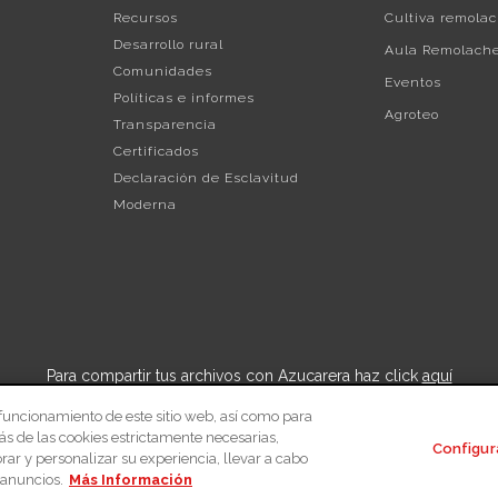
Recursos
Cultiva remola
Desarrollo rural
Aula Remolach
Comunidades
Eventos
Políticas e informes
Agroteo
Transparencia
Certificados
Declaración de Esclavitud
Moderna
Para compartir tus archivos con Azucarera haz click
aquí
 funcionamiento de este sitio web, así como para
o de privacidad
Política de cookies
Proveedores
Remolacher
ás de las cookies estrictamente necesarias,
Configur
ar y personalizar su experiencia, llevar a cabo
© 2026 Azucarera
 anuncios.
Más Información